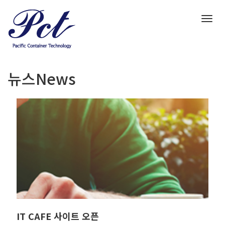
T
o
g
g
l
e
뉴스
News
n
a
v
i
g
a
t
i
o
n
IT CAFE 사이트 오픈